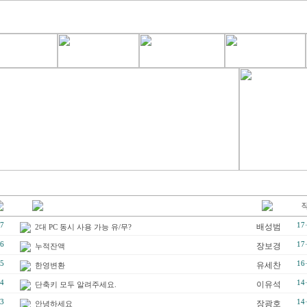
7
17
배성범
2대 PC 동시 사용 가능 유/무?
6
17
장보경
누적잔액
5
16
유세찬
한영변환
4
14
이유석
단축키 모두 알려주세요.
3
14
장광호
안녕하세요