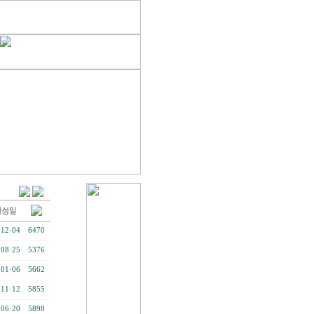
·12·04
6470
·08·25
5376
·01·06
5662
·11·12
5855
·06·20
5898