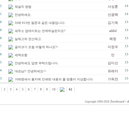
2
14
서성훈
재설치 방법
1
14
선광팩
안녕하세요.
0
13
김기옥
아래 913번 질문과 같은 내용입니다.
9
13
addol
새주소 업데이트는 언제하실런지요?
8
13
해청
실재고와 전산재고.
7
13
이정우
글자크기 조절 어떻게 하나요?~
6
13
민
세액포함
5
13
김미선
안녕하세요 답변 부탁드립니다.
4
13
유레카
대표님!! 안녕하세요^^
3
13
가득찬
거래명세서 폼지에 인쇄된 내용의 줄 맞춤이 이상합니다.
2
3
4
5
6
7
8
9
10
62
Zeroboard
/ s
Copyright 1999-2026