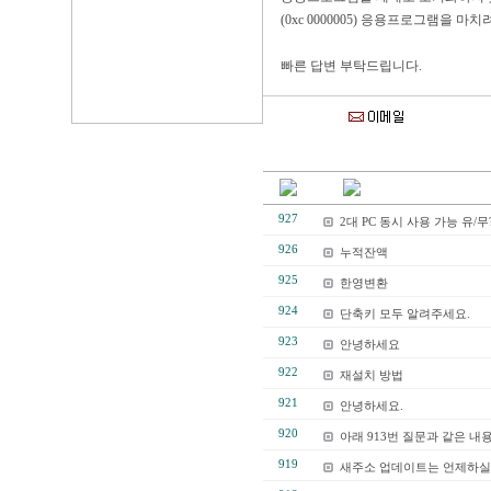
(0xc 0000005) 응용프로그램을 마
빠른 답변 부탁드립니다.
927
2대 PC 동시 사용 가능 유/무
926
누적잔액
925
한영변환
924
단축키 모두 알려주세요.
923
안녕하세요
922
재설치 방법
921
안녕하세요.
920
아래 913번 질문과 같은 내
919
새주소 업데이트는 언제하실