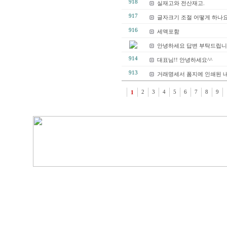
918
실재고와 전산재고.
917
글자크기 조절 어떻게 하나요
916
세액포함
안녕하세요 답변 부탁드립니
914
대표님!! 안녕하세요^^
913
거래명세서 폼지에 인쇄된 내
1
2
3
4
5
6
7
8
9